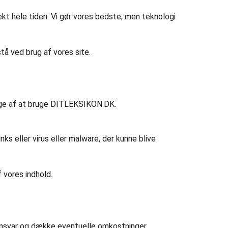
fekt hele tiden. Vi gør vores bedste, men teknologi
tå ved brug af vores site.
ølge af at bruge DITLEKSIKON.DK.
inks eller virus eller malware, der kunne blive
 vores indhold.
e ansvar og dække eventuelle omkostninger,