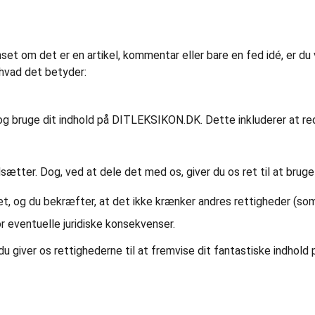
anset om det er en artikel, kommentar eller bare en fed idé, er du
 hvad det betyder:
ere og bruge dit indhold på DITLEKSIKON.DK. Dette inkluderer at re
ndsætter. Dog, ved at dele det med os, giver du os ret til at bruge
eget, og du bekræfter, at det ikke krænker andres rettigheder (s
or eventuelle juridiske konsekvenser.
u giver os rettighederne til at fremvise dit fantastiske indhold 