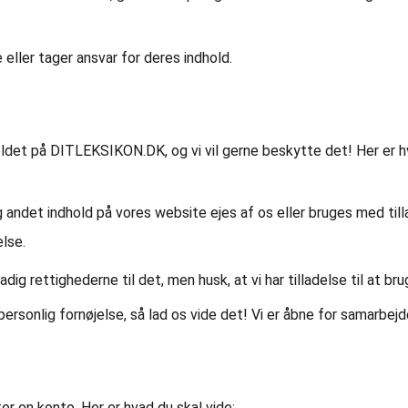
e eller tager ansvar for deres indhold.
oldet på DITLEKSIKON.DK, og vi vil gerne beskytte det! Her er h
r og andet indhold på vores website ejes af os eller bruges med ti
else.
adig rettighederne til det, men husk, at vi har tilladelse til at b
personlig fornøjelse, så lad os vide det! Vi er åbne for samarbej
er en konto. Her er hvad du skal vide: