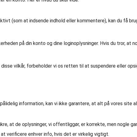
 aktivt (som at indsende indhold eller kommentere), kan du få br
kerheden på din konto og dine loginoplysninger. Hvis du tror, at n
disse vilkår, forbeholder vi os retten til at suspendere eller opsig
lidelig information, kan vi ikke garantere, at alt på vores site a
sikre, at de oplysninger, vi offentliggør, er korrekte, men nogle g
at verificere enhver info, hvis det er virkelig vigtigt.