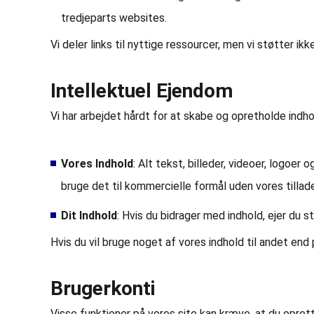
tredjeparts websites.
Vi deler links til nyttige ressourcer, men vi støtter ikk
Intellektuel Ejendom
Vi har arbejdet hårdt for at skabe og opretholde indh
Vores Indhold
: Alt tekst, billeder, videoer, logoe
bruge det til kommercielle formål uden vores tillad
Dit Indhold
: Hvis du bidrager med indhold, ejer du st
Hvis du vil bruge noget af vores indhold til andet end 
Brugerkonti
Visse funktioner på vores site kan kræve, at du oprett