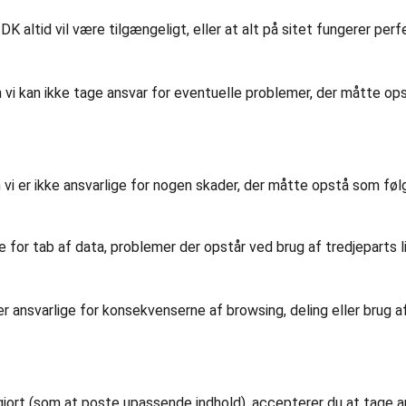
DK altid vil være tilgængeligt, eller at alt på sitet fungerer per
n vi kan ikke tage ansvar for eventuelle problemer, der måtte ops
n vi er ikke ansvarlige for nogen skader, der måtte opstå som f
ige for tab af data, problemer der opstår ved brug af tredjeparts l
r ansvarlige for konsekvenserne af browsing, deling eller brug af
har gjort (som at poste upassende indhold), accepterer du at tag