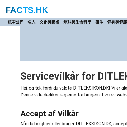
FACTS
.HK
航空公司
名人
文化與藝術
地球與生命科學
事件
健身與健
Servicevilkår for DIT
Hej, og tak fordi du valgte DITLEKSIKON.DK! Vi er glade
Denne side dækker reglerne for brugen af vores website
Accept af Vilkår
Når du besøger eller bruger DITLEKSIKON.DK, acceptere