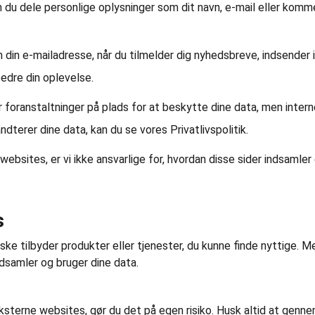
kan du dele personlige oplysninger som dit navn, e-mail eller komm
m din e-mailadresse, når du tilmelder dig nyhedsbreve, indsender 
edre din oplevelse.
har foranstaltninger på plads for at beskytte dine data, men intern
dterer dine data, kan du se vores Privatlivspolitik.
re websites, er vi ikke ansvarlige for, hvordan disse sider indsamler
s
ke tilbyder produkter eller tjenester, du kunne finde nyttige. Men
ndsamler og bruger dine data.
ksterne websites, gør du det på egen risiko. Husk altid at gennem