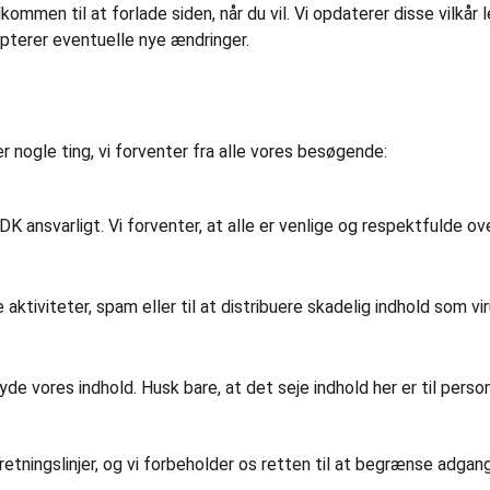
elkommen til at forlade siden, når du vil. Vi opdaterer disse vilkår
epterer eventuelle nye ændringer.
r nogle ting, vi forventer fra alle vores besøgende:
 ansvarligt. Vi forventer, at alle er venlige og respektfulde ove
e aktiviteter, spam eller til at distribuere skadelig indhold som vi
de vores indhold. Husk bare, at det seje indhold her er til personl
etningslinjer, og vi forbeholder os retten til at begrænse adgan