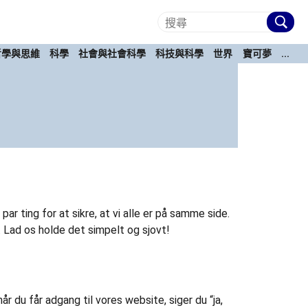
哲學與思維
科學
社會與社會科學
科技與科學
世界
寶可夢
...
ar ting for at sikre, at vi alle er på samme side.
. Lad os holde det simpelt og sjovt!
 du får adgang til vores website, siger du “ja,