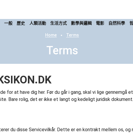
康
一般
歷史
人類活動
生活方式
數學與邏輯
電影
自然科學
Home
Terms
Terms
LEKSIKON.DK
 for at have dig her. Før du går i gang, skal vi lige gennemgå et p
. Bare rolig, det er ikke et langt og kedeligt juridisk dokument
r du disse Servicevilkår. Dette er en kontrakt mellem os, og når