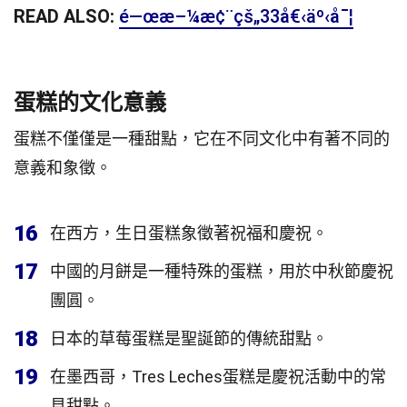
READ ALSO:
é—œæ–¼æ¢¨çš„33å€‹äº‹å¯¦
蛋糕的文化意義
蛋糕不僅僅是一種甜點，它在不同文化中有著不同的
意義和象徵。
16
在西方，生日蛋糕象徵著祝福和慶祝。
17
中國的月餅是一種特殊的蛋糕，用於中秋節慶祝
團圓。
18
日本的草莓蛋糕是聖誕節的傳統甜點。
19
在墨西哥，Tres Leches蛋糕是慶祝活動中的常
見甜點。