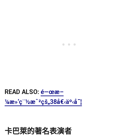
READ ALSO:
é—œæ–
¼æ»‘ç¨½æˆ²çš„38å€‹äº‹å¯¦
卡巴萊的著名表演者