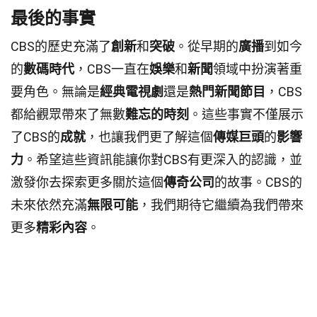
最後的事實
CBS的歷史充滿了
創新
和
突破
。從早期的
廣播
到如今
的
數碼時代
，CBS一直在
娛樂
和
新聞
領域中扮演著重
要角色。無論是
經典電視劇
還是
熱門新聞節目
，CBS
都給觀眾帶來了無數
難忘的時刻
。這些事實不僅展示
了CBS的
成就
，也讓我們更了解這個
傳媒巨頭
的
影響
力
。希望這些資訊能讓你對CBS有更深入的認識，並
激發你去探索更多關於這個
傳奇公司
的故事。CBS的
未來依然充滿
無限可能
，我們期待它繼續為我們帶來
更多
精彩內容
。