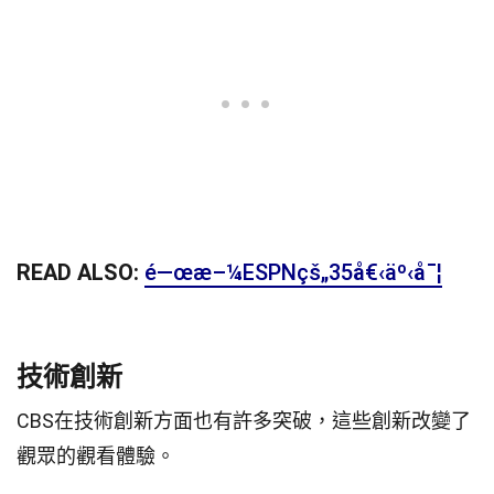
READ ALSO:
é—œæ–¼ESPNçš„35å€‹äº‹å¯¦
技術創新
CBS在技術創新方面也有許多突破，這些創新改變了
觀眾的觀看體驗。