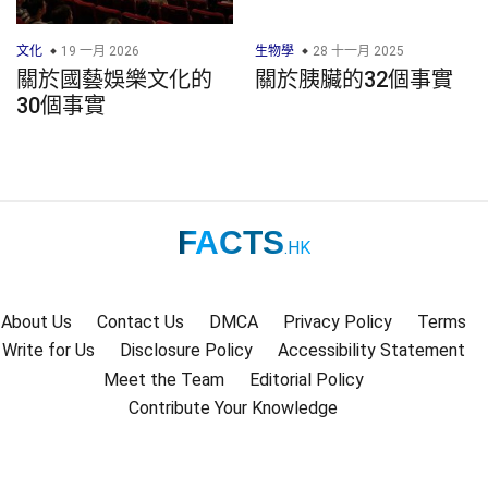
文化
19 一月 2026
生物學
28 十一月 2025
關於國藝娛樂文化的
關於胰臟的32個事實
30個事實
FACTS
.HK
About Us
Contact Us
DMCA
Privacy Policy
Terms
Write for Us
Disclosure Policy
Accessibility Statement
Meet the Team
Editorial Policy
Contribute Your Knowledge