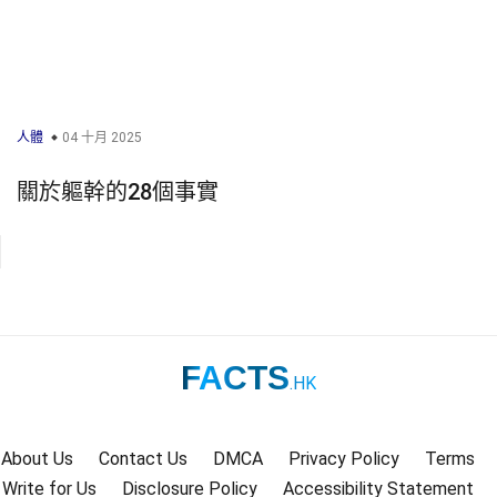
人體
04 十月 2025
關於軀幹的28個事實
FACTS
.HK
About Us
Contact Us
DMCA
Privacy Policy
Terms
Write for Us
Disclosure Policy
Accessibility Statement