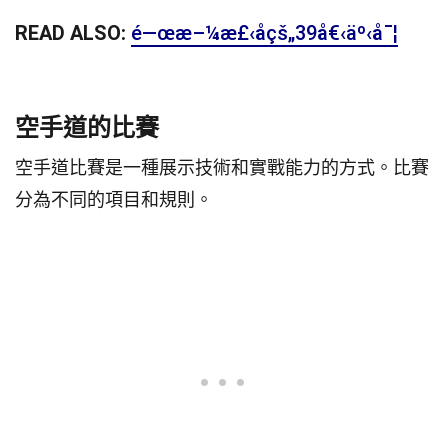
READ ALSO:
é—œæ–¼æ£‹å­çš„39å€‹äº‹å¯¦
空手道的比賽
空手道比賽是一種展示技術和實戰能力的方式。比賽
分為不同的項目和規則。