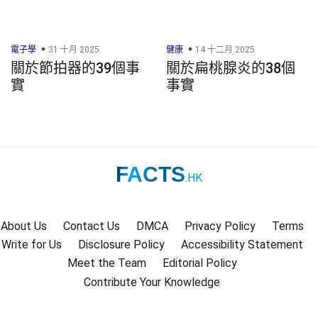
電子學
31 十月 2025
健康
14 十二月 2025
關於節拍器的39個事
關於扁桃腺炎的38個
實
事實
FACTS
.HK
About Us
Contact Us
DMCA
Privacy Policy
Terms
Write for Us
Disclosure Policy
Accessibility Statement
Meet the Team
Editorial Policy
Contribute Your Knowledge