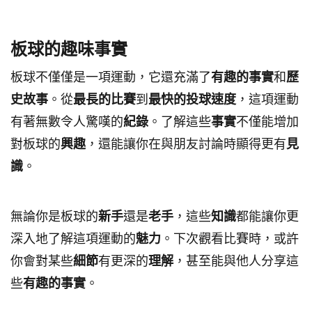
板球的趣味事實
板球不僅僅是一項運動，它還充滿了
有趣的事實
和
歷
史故事
。從
最長的比賽
到
最快的投球速度
，這項運動
有著無數令人驚嘆的
紀錄
。了解這些
事實
不僅能增加
對板球的
興趣
，還能讓你在與朋友討論時顯得更有
見
識
。
無論你是板球的
新手
還是
老手
，這些
知識
都能讓你更
深入地了解這項運動的
魅力
。下次觀看比賽時，或許
你會對某些
細節
有更深的
理解
，甚至能與他人分享這
些
有趣的事實
。