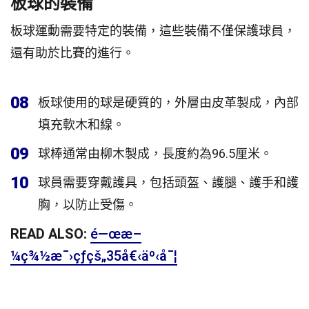
板球的裝備
板球運動需要特定的裝備，這些裝備不僅保護球員，
還有助於比賽的進行。
08
板球使用的球是硬質的，外層由皮革製成，內部
填充軟木和線。
09
球棒通常由柳木製成，長度約為96.5厘米。
10
球員需要穿戴護具，包括頭盔、護腿、護手和護
胸，以防止受傷。
READ ALSO:
é—œæ–
¼ç¾½æ¯›çƒçš„35å€‹äº‹å¯¦