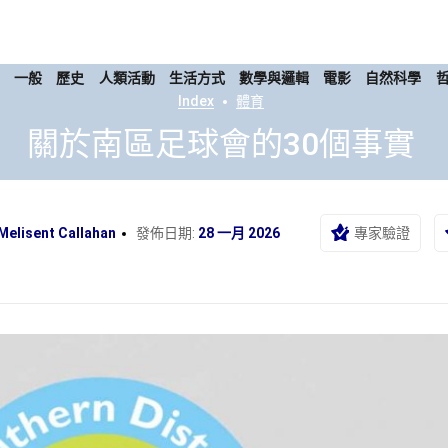
康
一般
歷史
人類活動
生活方式
數學與邏輯
電影
自然科學
Index
體育
關於南區足球會的30個事實
Melisent Callahan
發佈日期:
28 一月 2026
專家驗證