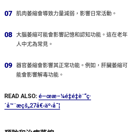
07
肌肉萎縮會導致力量減弱，影響日常活動。
08
大腦萎縮可能會影響記憶和認知功能。這在老年
人中尤為常見。
09
器官萎縮會影響其正常功能。例如，肝臟萎縮可
能會影響解毒功能。
READ ALSO:
é—œæ–¼é‡é‡è¨“ç·
´å™¨æçš„27å€‹äº‹å¯¦