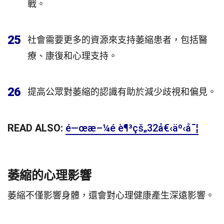
戰。
25
社會需要更多的資源來支持萎縮患者，包括醫
療、康復和心理支持。
26
提高公眾對萎縮的認識有助於減少歧視和偏見。
READ ALSO:
é—œæ–¼é è¶³çš„32å€‹äº‹å¯¦
萎縮的心理影響
萎縮不僅影響身體，還會對心理健康產生深遠影響。