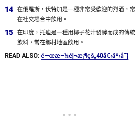
14
在俄羅斯，伏特加是一種非常受歡迎的烈酒，常
在社交場合中飲用。
15
在印度，托迪是一種用椰子花汁發酵而成的傳統
飲料，常在鄉村地區飲用。
READ ALSO:
é—œæ–¼é¦¬æ¡¶çš„40å€‹äº‹å¯¦