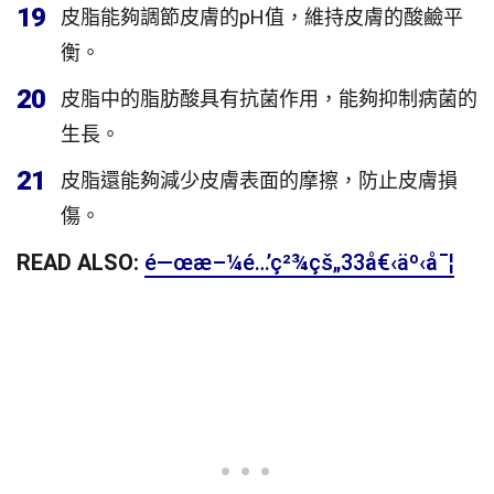
19
皮脂能夠調節皮膚的pH值，維持皮膚的酸鹼平
衡。
20
皮脂中的脂肪酸具有抗菌作用，能夠抑制病菌的
生長。
21
皮脂還能夠減少皮膚表面的摩擦，防止皮膚損
傷。
READ ALSO:
é—œæ–¼é…’ç²¾çš„33å€‹äº‹å¯¦