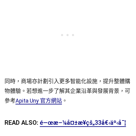
同時，商場亦計劃引入更多智能化設施，提升整體購
物體驗。若想進一步了解其企業沿革與發展背景，可
參考
Apita Uny 官方網站
。
READ ALSO:
é—œæ–¼å¤±æ¥­çš„33å€‹äº‹å¯¦