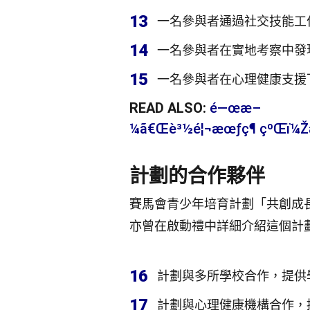
13
一名參與者通過社交技能工
14
一名參與者在實地考察中發
15
一名參與者在心理健康支援
READ ALSO:
é—œæ–
¼ã€Œè³½é¦¬æœƒç¶ çºŒï¼Žæº
計劃的合作夥伴
賽馬會青少年培育計劃「共創成
亦曾在啟動禮中詳細介紹這個計
16
計劃與多所學校合作，提供
17
計劃與心理健康機構合作，