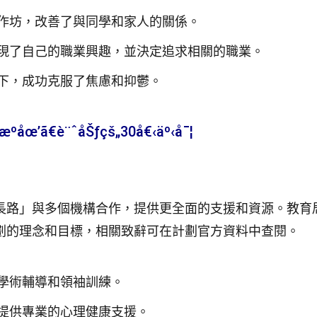
作坊，改善了與同學和家人的關係。
現了自己的職業興趣，並決定追求相關的職業。
下，成功克服了焦慮和抑鬱。
åœ’ã€è¨ˆåŠƒçš„30å€‹äº‹å¯¦
長路」與多個機構合作，提供更全面的支援和資源。教育
劃的理念和目標，相關致辭可在
計劃官方資料
中查閱。
學術輔導和領袖訓練。
提供專業的心理健康支援。