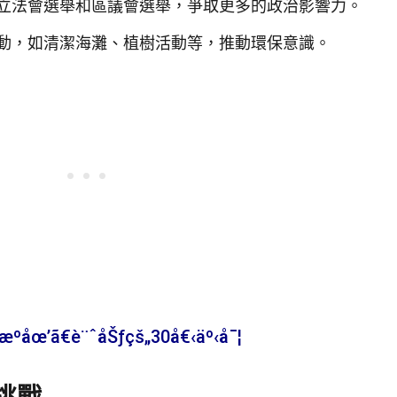
立法會選舉和區議會選舉，爭取更多的政治影響力。
動，如清潔海灘、植樹活動等，推動環保意識。
åœ’ã€è¨ˆåŠƒçš„30å€‹äº‹å¯¦