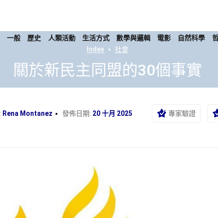
康
一般
歷史
人類活動
生活方式
數學與邏輯
電影
自然科學
Index
社會
關於新民主同盟的30個事實
:
Rena Montanez
發佈日期:
20 十月 2025
專家驗證