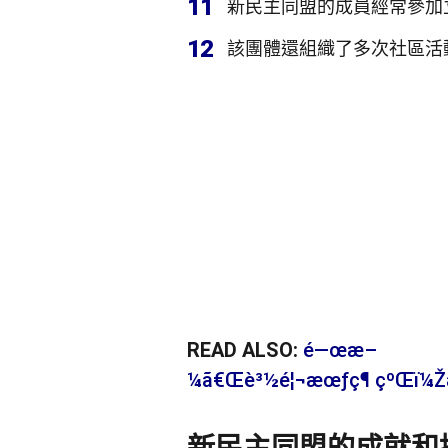
11
新民主同盟的成員經常參加
12
該團體還組織了多次社區活
READ ALSO:
é—œæ–
¼ã€Œè³½é¦¬æœƒç¶ çºŒï¼Žæº