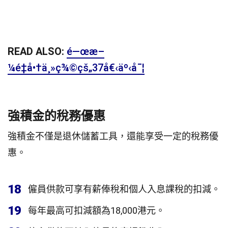
READ ALSO:
é—œæ–
¼é‡å•†ä¸»ç¾©çš„37å€‹äº‹å¯¦
強積金的稅務優惠
強積金不僅是退休儲蓄工具，還能享受一定的稅務優
惠。
18
僱員供款可享有薪俸稅和個人入息課稅的扣減。
19
每年最高可扣減額為18,000港元。