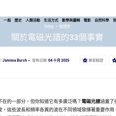
康
一般
歷史
人類活動
生活方式
數學與邏輯
電影
自然科學
Index
物理學
關於電磁光譜的33個事實
:
Jamima Burch
發佈日期:
04 十月 2025
專家驗證
不在的一部分，但你知道它有多廣泛嗎？
電磁光譜
涵蓋了
波，這些波長和頻率各異的波在不同領域發揮著重要作用