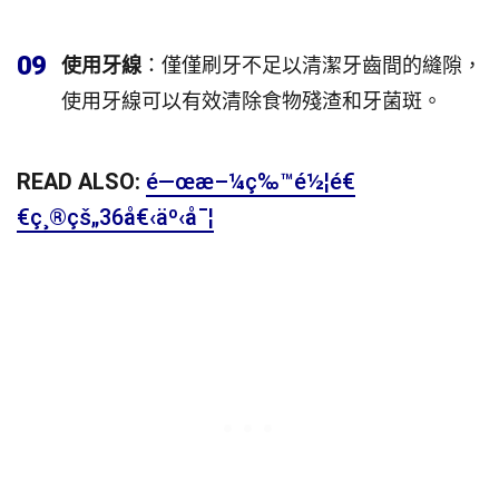
09
使用牙線
：僅僅刷牙不足以清潔牙齒間的縫隙，
使用牙線可以有效清除食物殘渣和牙菌斑。
READ ALSO:
é—œæ–¼ç‰™é½¦é€
€ç¸®çš„36å€‹äº‹å¯¦