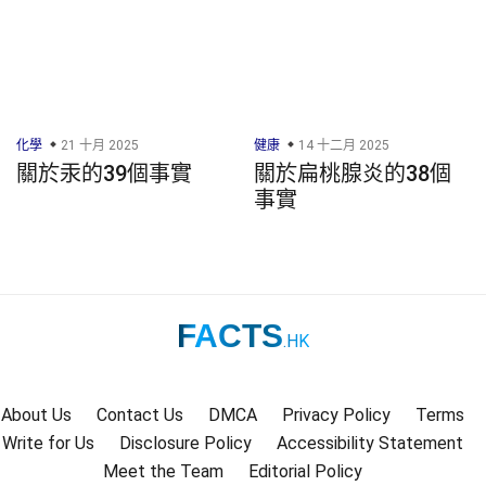
化學
21 十月 2025
健康
14 十二月 2025
關於汞的39個事實
關於扁桃腺炎的38個
事實
FACTS
.HK
About Us
Contact Us
DMCA
Privacy Policy
Terms
Write for Us
Disclosure Policy
Accessibility Statement
Meet the Team
Editorial Policy