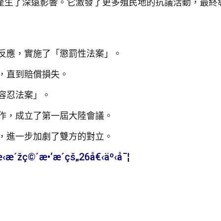
產生了深遠影響。它激發了更多殖民地的抗議活動，最終
反應，實施了「懲罰性法案」。
，直到賠償損失。
容忍法案」。
作，成立了第一屆大陸會議。
，進一步加劇了雙方的對立。
´žç©´æ•‘æ´çš„26å€‹äº‹å¯¦