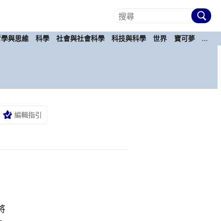
哲學與思維
科學
社會與社會科學
科技與科學
世界
寶可夢
...
編輯指引
當
將