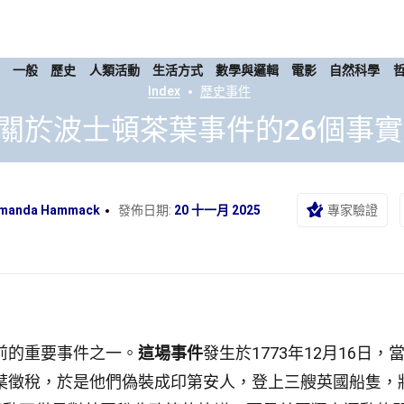
康
一般
歷史
人類活動
生活方式
數學與邏輯
電影
自然科學
Index
歷史事件
關於波士頓茶葉事件的26個事實
manda Hammack
發佈日期:
20 十一月 2025
專家驗證
前的重要事件之一。
這場事件
發生於1773年12月16日，
葉徵稅，於是他們偽裝成印第安人，登上三艘英國船隻，