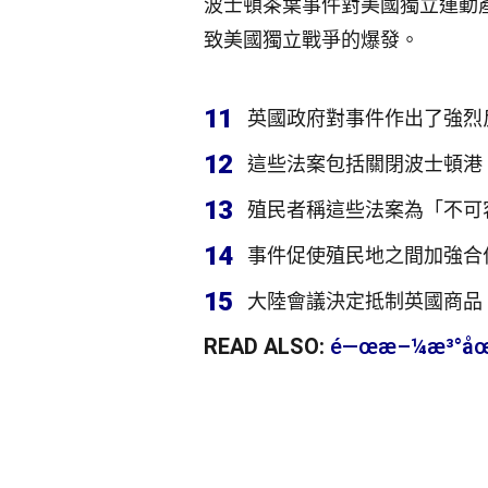
波士頓茶葉事件對美國獨立運動
致美國獨立戰爭的爆發。
11
英國政府對事件作出了強烈
12
這些法案包括關閉波士頓港
13
殖民者稱這些法案為「不可
14
事件促使殖民地之間加強合
15
大陸會議決定抵制英國商品
READ ALSO:
é—œæ–¼æ³°åœ‹æ