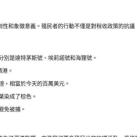
劇性和象徵意義。殖民者的行動不僅是對稅收政策的抗議
分別是達特茅斯號、埃莉諾號和海狸號。
頓港。
鎊，相當於今天的百萬美元。
葉染成了棕色。
避免被捕。