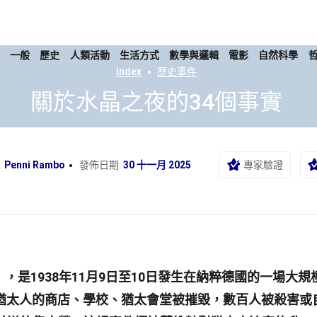
康
一般
歷史
人類活動
生活方式
數學與邏輯
電影
自然科學
Index
歷史事件
關於水晶之夜的34個事實
:
Penni Rambo
發佈日期:
30 十一月 2025
專家驗證
」
，是1938年11月9日至10日發生在納粹德國的一場大規
猶太人的商店、學校、猶太會堂被摧毀，數百人被殺害或