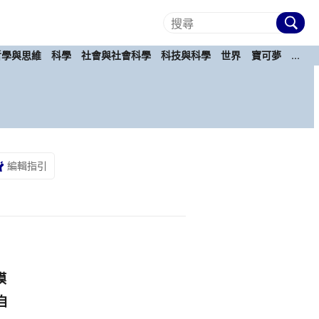
哲學與思維
科學
社會與社會科學
科技與科學
世界
寶可夢
...
編輯指引
模
自