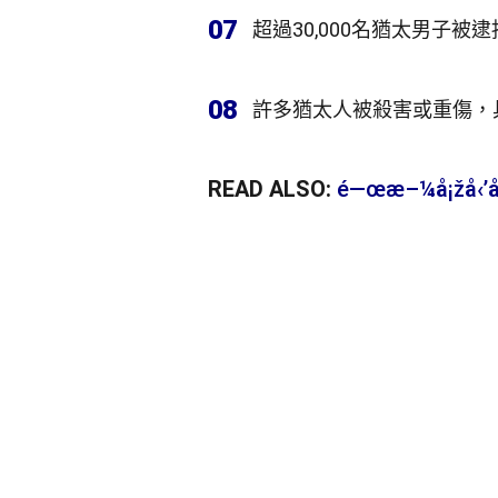
07
超過30,000名猶太男子被
08
許多猶太人被殺害或重傷，
READ ALSO:
é—œæ–¼å¡žå‹’å