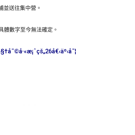
逮捕並送往集中營。
具體數字至今無法確定。
§†å¯©å·«æ¡ˆçš„26å€‹äº‹å¯¦