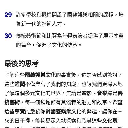
29
許多學校和機構開設了國藝娛樂相關的課程，培
養新一代的藝術人才。
30
傳統藝術節和比賽為年輕表演者提供了展示才華
的舞台，促進了文化的傳承。
最後的思考
了解這些
國藝娛樂文化
的事實後，你是否感到驚訝？
這些
趣聞
不僅豐富了我們的知識，也讓我們更深入地
了解這個
多元文化
的世界。無論是
電影
、
音樂
還是
傳
統藝術
，每一個領域都有其獨特的魅力和故事。希望
這些
事實
能激發你對
國藝娛樂文化
的興趣，讓你在未
來的日子裡，能夠更深入地探索和欣賞這些
文化瑰