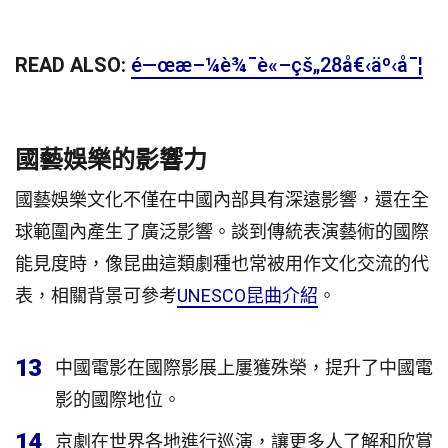
READ ALSO:
é—œæ–¼è¾¯è«–çš„28å€‹äº‹å¯¦
國藝娛樂的影響力
國藝娛樂文化不僅在中國內部具有深遠影響，還在全
球範圍內產生了廣泛影響。談到傳統表演藝術的國際
能見度時，像昆曲這類劇種也常被用作文化交流的代
表，相關背景可參考
UNESCO昆曲介紹
。
13
中國電影在國際影展上屢獲殊榮，提升了中國電
影的國際地位。
14
京劇在世界各地進行巡演，讓更多人了解和欣賞