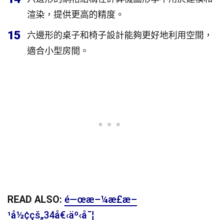
渲染，提供更高的精度。
15
六邊形的桌子和椅子設計能夠更好地利用空間，
適合小型房間。
READ ALSO:
é—œæ–¼æ­£æ–
¹å½¢çš„34å€‹äº‹å¯¦