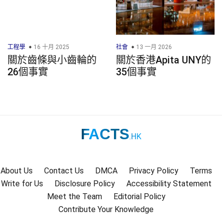
工程學
16 十月 2025
社會
13 一月 2026
關於齒條與小齒輪的
關於香港Apita UNY的
26個事實
35個事實
FACTS
.HK
About Us
Contact Us
DMCA
Privacy Policy
Terms
Write for Us
Disclosure Policy
Accessibility Statement
Meet the Team
Editorial Policy
Contribute Your Knowledge