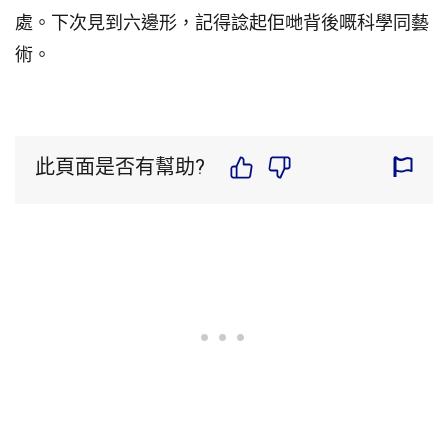
處。下次見到六邊形，記得諗起佢哋背後嘅科學同藝
術。
此頁面是否有幫助?