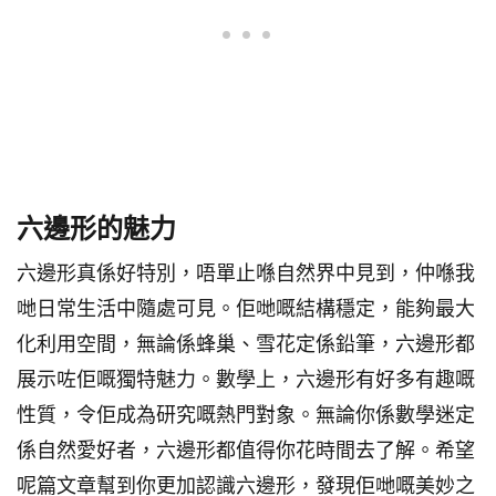
六邊形的魅力
六邊形真係好特別，唔單止喺自然界中見到，仲喺我
哋日常生活中隨處可見。佢哋嘅結構穩定，能夠最大
化利用空間，無論係蜂巢、雪花定係鉛筆，六邊形都
展示咗佢嘅獨特魅力。數學上，六邊形有好多有趣嘅
性質，令佢成為研究嘅熱門對象。無論你係數學迷定
係自然愛好者，六邊形都值得你花時間去了解。希望
呢篇文章幫到你更加認識六邊形，發現佢哋嘅美妙之