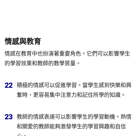
情感與教育
情感在教育中也扮演著重要角色。它們可以影響學生
的學習效果和教師的教學質量。
22
積極的情感可以促進學習。當學生感到快樂和興
奮時，更容易集中注意力和記住所學的知識。
23
教師的情感表達可以影響學生的學習動機。熱情
和關愛的教師能夠激發學生的學習興趣和自信