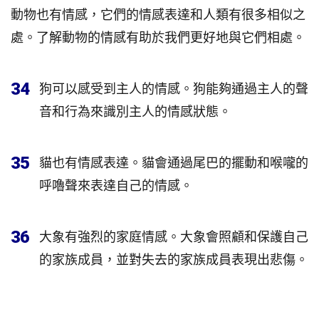
動物也有情感，它們的情感表達和人類有很多相似之
處。了解動物的情感有助於我們更好地與它們相處。
34
狗可以感受到主人的情感。狗能夠通過主人的聲
音和行為來識別主人的情感狀態。
35
貓也有情感表達。貓會通過尾巴的擺動和喉嚨的
呼嚕聲來表達自己的情感。
36
大象有強烈的家庭情感。大象會照顧和保護自己
的家族成員，並對失去的家族成員表現出悲傷。