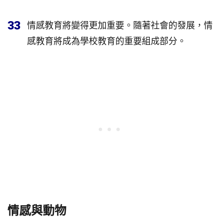
33
情感教育將變得更加重要。隨著社會的發展，情
感教育將成為學校教育的重要組成部分。
情感與動物