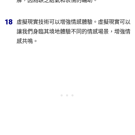
解，因為缺乏語氣和表情的輔助。
18
虛擬現實技術可以增強情感體驗。虛擬現實可以
讓我們身臨其境地體驗不同的情感場景，增強情
感共鳴。