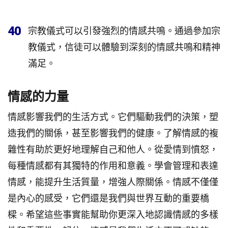
40
宗教儀式可以引發強烈的情感共鳴。通過參加宗
教儀式，信徒可以體驗到深刻的情感共鳴和精神
滿足。
情感的力量
情感影響我們的生活方式。它們驅動我們的決策，塑
造我們的關係，甚至影響我們的健康。了解情感的複
雜性有助於更好地理解自己和他人。從愛情到憤怒，
每種情感都有其獨特的作用和意義。學會管理和表達
情感，能提升生活質量，增強人際關係。情感不僅僅
是內心的感受，它們還是我們與世界互動的重要橋
樑。希望這些事實能幫助你更深入地認識情感的多樣