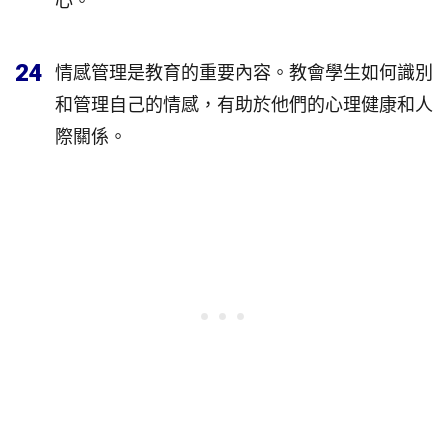
心。
24
情感管理是教育的重要內容。教會學生如何識別
和管理自己的情感，有助於他們的心理健康和人
際關係。