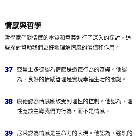
情感與哲學
哲學家們對情感的本質和意義進行了深入的探討。這
些探討幫助我們更好地理解情感的價值和作用。
37
亞里士多德認為情感是道德行為的基礎。他認
為，良好的情感管理是實現幸福生活的關鍵。
38
康德認為情感應該受到理性的控制。他認為，理
性應該主導我們的行為，而不是情感。
39
尼采認為情感是生命力的表現。他認為，強烈的