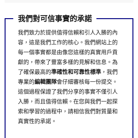
我們對可信事實的承諾
我們致力於提供值得信賴和引人入勝的內
容，這是我們工作的核心。我們網站上的
每一個事實都是由像您這樣的真實用戶貢
獻的，帶來了豐富多樣的見解和信息。為
了確保最高的
準確性和可靠性標準
，我們
專業的
編輯團隊
會仔細審核每一份提交。
這個過程保證了我們分享的事實不僅引人
入勝，而且值得信賴。在您與我們一起探
索和學習的過程中，請相信我們對質量和
真實性的承諾。