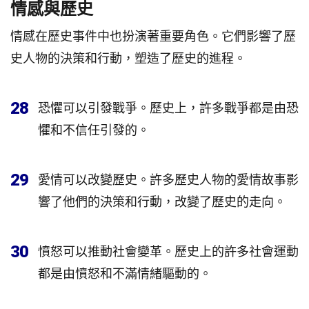
情感與歷史
情感在歷史事件中也扮演著重要角色。它們影響了歷
史人物的決策和行動，塑造了歷史的進程。
28
恐懼可以引發戰爭。歷史上，許多戰爭都是由恐
懼和不信任引發的。
29
愛情可以改變歷史。許多歷史人物的愛情故事影
響了他們的決策和行動，改變了歷史的走向。
30
憤怒可以推動社會變革。歷史上的許多社會運動
都是由憤怒和不滿情緒驅動的。