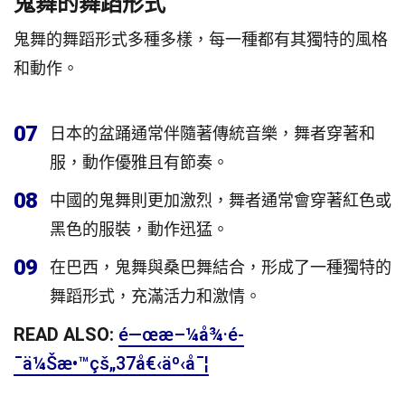
鬼舞的舞蹈形式
鬼舞的舞蹈形式多種多樣，每一種都有其獨特的風格
和動作。
07
日本的盆踊通常伴隨著傳統音樂，舞者穿著和
服，動作優雅且有節奏。
08
中國的鬼舞則更加激烈，舞者通常會穿著紅色或
黑色的服裝，動作迅猛。
09
在巴西，鬼舞與桑巴舞結合，形成了一種獨特的
舞蹈形式，充滿活力和激情。
READ ALSO:
é—œæ–¼å¾·é­
¯ä¼Šæ•™çš„37å€‹äº‹å¯¦