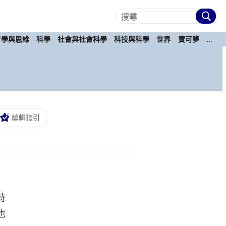
哲學與思維
科學
社會與社會科學
科技與科學
世界
寶可夢
...
編輯指引
特
也