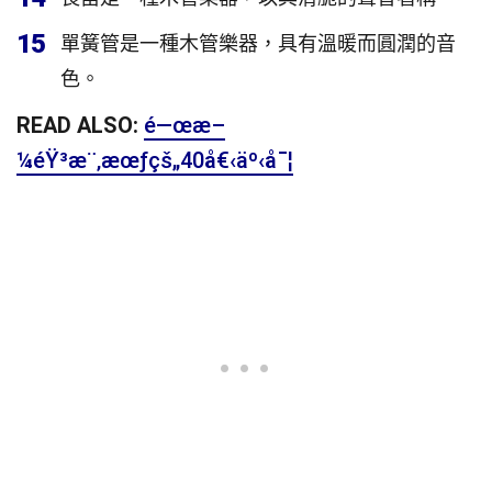
15
單簧管是一種木管樂器，具有溫暖而圓潤的音
色。
READ ALSO:
é—œæ–
¼éŸ³æ¨‚æœƒçš„40å€‹äº‹å¯¦