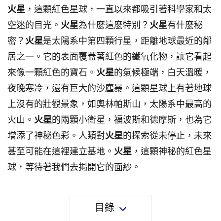
火星
，這顆紅色星球，一直以來都吸引著科學家和太
空迷的目光。
火星
為什麼這麼特別？
火星
有什麼秘
密？
火星
是太陽系中第四顆行星，距離地球最近的鄰
居之一。它的表面覆蓋著紅色的鐵氧化物，讓它看起
來像一顆紅色的寶石。
火星
的氣候極端，白天溫暖，
夜晚寒冷，還有巨大的沙塵暴。這顆星球上有著地球
上沒有的壯觀景象，如奧林帕斯山，太陽系中最高的
火山。
火星
的兩顆小衛星，福波斯和德摩斯，也為它
增添了神秘色彩。人類對
火星
的探索從未停止，未來
甚至可能在這裡建立基地。
火星
，這顆神秘的紅色星
球，等待著我們去揭開它的面紗。
目錄