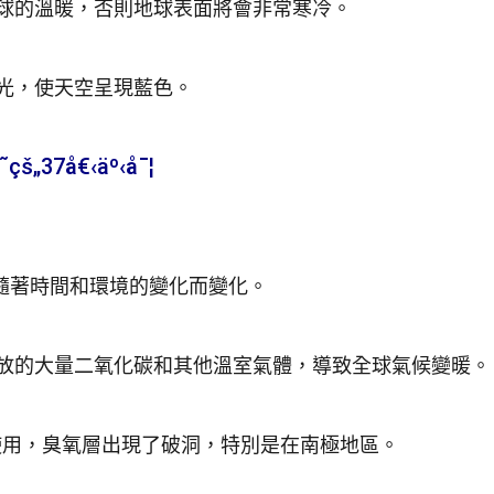
球的溫暖，否則地球表面將會非常寒冷。
光，使天空呈現藍色。
š„37å€‹äº‹å¯¦
隨著時間和環境的變化而變化。
放的大量二氧化碳和其他溫室氣體，導致全球氣候變暖。
的使用，臭氧層出現了破洞，特別是在南極地區。