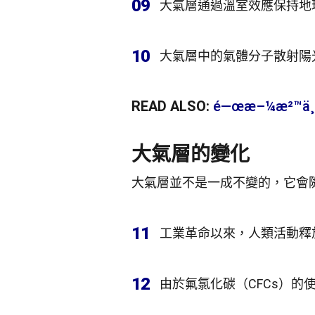
09
大氣層通過溫室效應保持地
10
大氣層中的氣體分子散射陽
READ ALSO:
é—œæ–¼æ²™ä¸˜ç
大氣層的變化
大氣層並不是一成不變的，它會
11
工業革命以來，人類活動釋
12
由於氟氯化碳（CFCs）