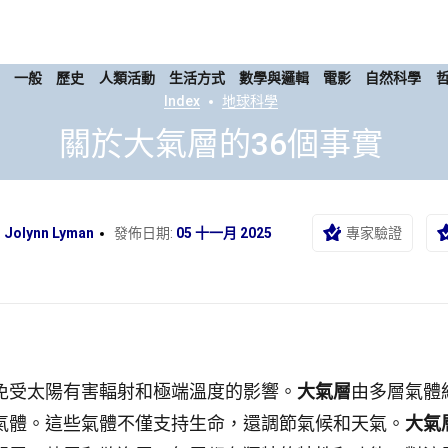
康
一般
歷史
人類活動
生活方式
數學與邏輯
電影
自然科學
Index
地球科學
關於大氣層的36個事實
:
Jolynn Lyman
發佈日期:
05 十一月 2025
專家驗證
免受太陽有害輻射和極端溫度的影響。
大氣層
由多層氣體
氣體。這些氣體不僅支持生命，還調節氣候和天氣。
大氣