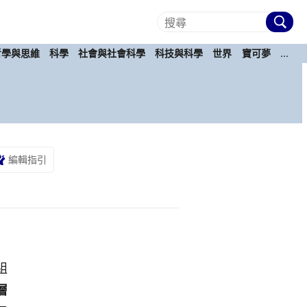
哲學與思維
科學
社會與社會科學
科技與科學
世界
寶可夢
...
編輯指引
組
層