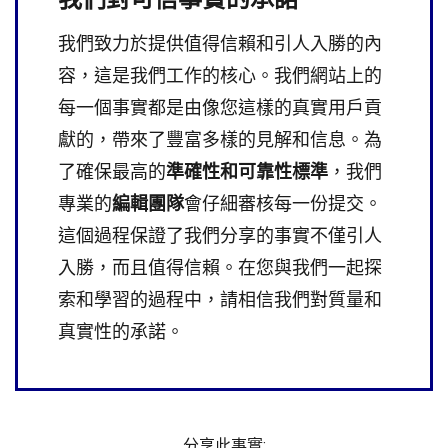
我們致力於提供值得信賴和引人入勝的內
容，這是我們工作的核心。我們網站上的
每一個事實都是由像您這樣的真實用戶貢
獻的，帶來了豐富多樣的見解和信息。為
了確保最高的
準確性和可靠性標準
，我們
專業的
編輯團隊
會仔細審核每一份提交。
這個過程保證了我們分享的事實不僅引人
入勝，而且值得信賴。在您與我們一起探
索和學習的過程中，請相信我們對質量和
真實性的承諾。
分享此事實: