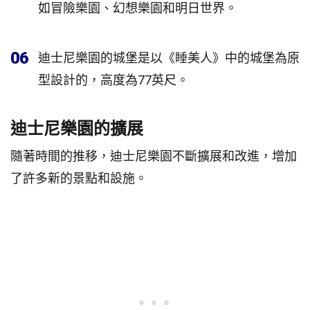
如冒險樂園、幻想樂園和明日世界。
06
迪士尼樂園的城堡是以《睡美人》中的城堡為原
型設計的，高度為77英尺。
迪士尼樂園的擴展
隨著時間的推移，迪士尼樂園不斷擴展和改進，增加
了許多新的景點和設施。