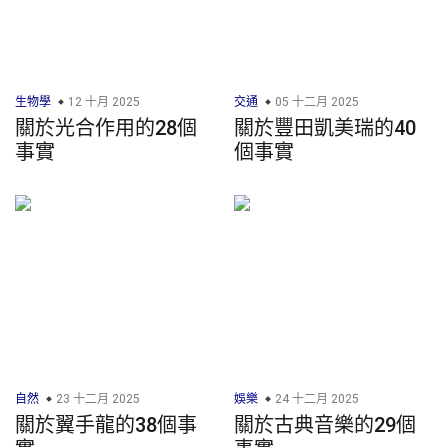
生物學
12 十月 2025
交通
05 十二月 2025
關於光合作用的28個
關於豐田凱美瑞的40
事實
個事實
自然
23 十二月 2025
娛樂
24 十二月 2025
關於翼手龍的38個事
關於古典音樂的29個