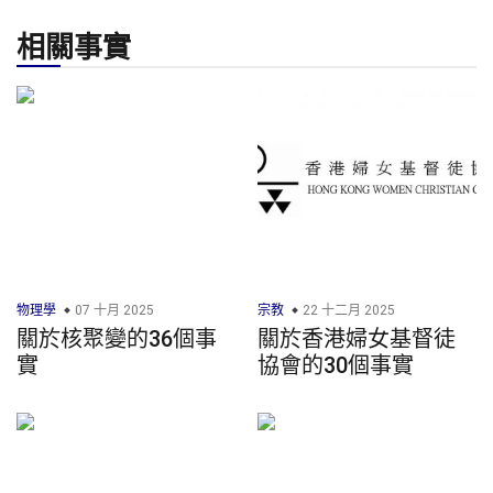
相關事實
物理學
07 十月 2025
宗教
22 十二月 2025
關於核聚變的36個事
關於香港婦女基督徒
實
協會的30個事實