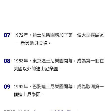
07
1972年，迪士尼樂園增加了第一個大型擴展區
——新奧爾良廣場。
08
1983年，東京迪士尼樂園開幕，成為第一個在
美國以外的迪士尼樂園。
09
1992年，巴黎迪士尼樂園開幕，成為歐洲第一
個迪士尼樂園。