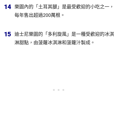
14
樂園內的「土耳其腿」是最受歡迎的小吃之一，
每年售出超過200萬根。
15
迪士尼樂園的「多利旋風」是一種受歡迎的冰淇
淋甜點，由菠蘿冰淇淋和菠蘿汁製成。