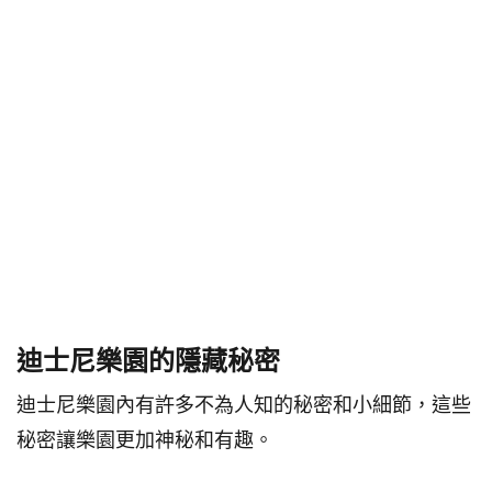
迪士尼樂園的隱藏秘密
迪士尼樂園內有許多不為人知的秘密和小細節，這些
秘密讓樂園更加神秘和有趣。