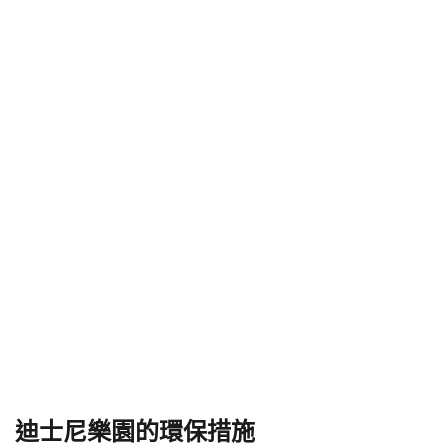
迪士尼樂園的環保措施