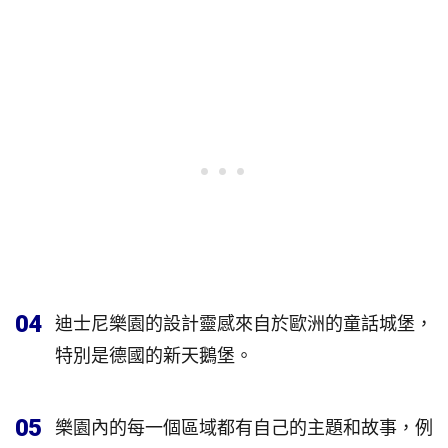
04
迪士尼樂園的設計靈感來自於歐洲的童話城堡，
特別是德國的新天鵝堡。
05
樂園內的每一個區域都有自己的主題和故事，例