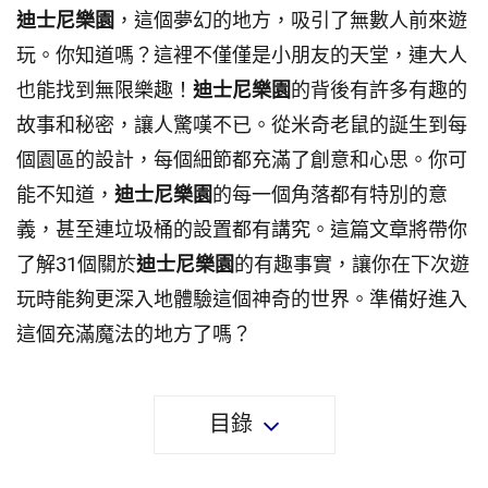
迪士尼樂園
，這個夢幻的地方，吸引了無數人前來遊
玩。你知道嗎？這裡不僅僅是小朋友的天堂，連大人
也能找到無限樂趣！
迪士尼樂園
的背後有許多有趣的
故事和秘密，讓人驚嘆不已。從米奇老鼠的誕生到每
個園區的設計，每個細節都充滿了創意和心思。你可
能不知道，
迪士尼樂園
的每一個角落都有特別的意
義，甚至連垃圾桶的設置都有講究。這篇文章將帶你
了解31個關於
迪士尼樂園
的有趣事實，讓你在下次遊
玩時能夠更深入地體驗這個神奇的世界。準備好進入
這個充滿魔法的地方了嗎？
目錄