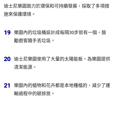
迪士尼樂園致力於環保和可持續發展，採取了多項措
施來保護環境。
19
樂園內的垃圾桶設計成每隔30步就有一個，鼓
勵遊客隨手丟垃圾。
20
迪士尼樂園使用了大量的太陽能板，為樂園提供
清潔能源。
21
樂園內的植物和花卉都是本地種植的，減少了運
輸過程中的碳排放。