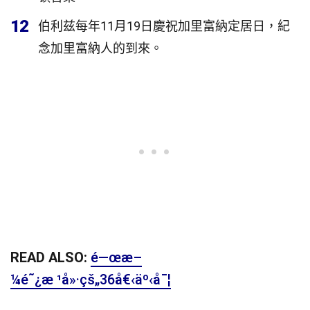
12
伯利兹每年11月19日慶祝加里富納定居日，紀
念加里富納人的到來。
READ ALSO:
é—œæ–
¼é˜¿æ ¹å»·çš„36å€‹äº‹å¯¦