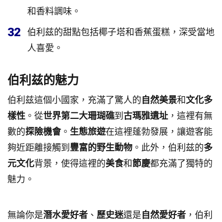
和香料調味。
32
伯利兹的甜點包括椰子塔和香蕉蛋糕，深受當地
人喜愛。
伯利兹的魅力
伯利兹這個小國家，充滿了驚人的
自然美景
和
文化多
樣性
。從
世界第二大珊瑚礁
到
古瑪雅遺址
，這裡有無
數的
探險機會
。
生態旅遊
在這裡蓬勃發展，讓遊客能
夠近距離接觸到
豐富的野生動物
。此外，伯利兹的
多
元文化
背景，使得這裡的
美食
和
節慶
都充滿了獨特的
魅力。
無論你是
潛水愛好者
、
歷史迷
還是
自然愛好者
，伯利