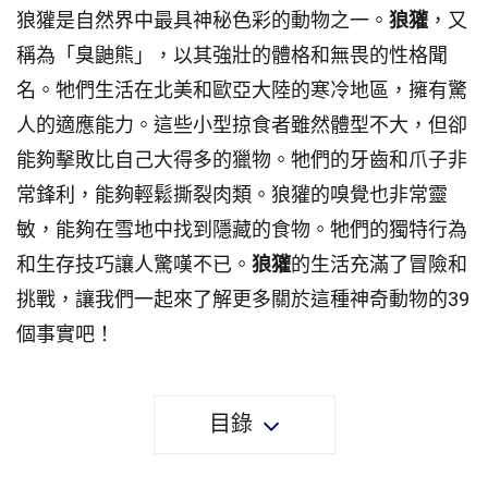
狼獾是自然界中最具神秘色彩的動物之一。
狼獾
，又
稱為「臭鼬熊」，以其強壯的體格和無畏的性格聞
名。牠們生活在北美和歐亞大陸的寒冷地區，擁有驚
人的適應能力。這些小型掠食者雖然體型不大，但卻
能夠擊敗比自己大得多的獵物。牠們的牙齒和爪子非
常鋒利，能夠輕鬆撕裂肉類。狼獾的嗅覺也非常靈
敏，能夠在雪地中找到隱藏的食物。牠們的獨特行為
和生存技巧讓人驚嘆不已。
狼獾
的生活充滿了冒險和
挑戰，讓我們一起來了解更多關於這種神奇動物的39
個事實吧！
目錄