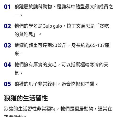
01
狼獾屬於鼬科動物，是鼬科中體型最大的成員之
一。
02
牠們的學名是Gulo gulo，拉丁文意思是「貪吃
的貪吃鬼」。
03
狼獾的體重可達到20公斤，身長約為65-107厘
米。
04
牠們擁有厚實的皮毛，可以抵禦極端寒冷的天
氣。
05
狼獾的爪子非常鋒利，適合挖掘和捕獵。
狼獾的生活習性
狼獾的生活習性非常獨特，牠們是獨居動物，通常在