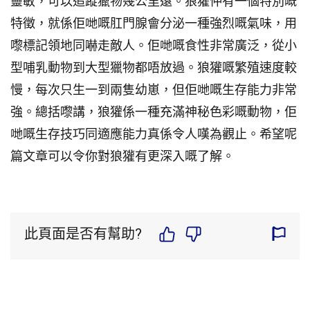
靈敏，可以追蹤獵物幾公里遠。狼獾仲有一個特別嘅
特徵，就係佢哋嘅肛門腺會分泌一種強烈嘅氣味，用
嚟標記領地同嚇走敵人。佢哋嘅食性非常廣泛，從小
型哺乳動物到大型獵物都唔放過。狼獾嘅繁殖速度較
慢，每次只生一到兩隻幼崽，但佢哋嘅生存能力非常
強。總括嚟講，狼獾係一種充滿神秘色彩嘅動物，佢
哋嘅生存技巧同適應能力真係令人嘆為觀止。希望呢
篇文章可以令你對狼獾有更深入嘅了解。
此頁面是否有幫助?