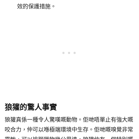
效的保護措施。
狼獾的驚人事實
狼獾真係一種令人驚嘆嘅動物。佢哋唔單止有強大嘅
咬合力，仲可以喺極端環境中生存。佢哋嘅嗅覺非常