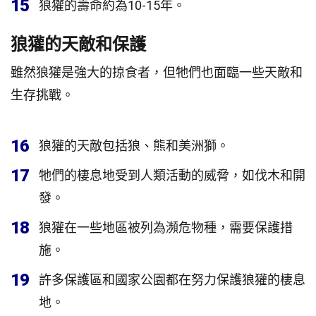
15
狼獾的壽命約為10-15年。
狼獾的天敵和保護
雖然狼獾是強大的掠食者，但牠們也面臨一些天敵和
生存挑戰。
16
狼獾的天敵包括狼、熊和美洲獅。
17
牠們的棲息地受到人類活動的威脅，如伐木和開
發。
18
狼獾在一些地區被列為瀕危物種，需要保護措
施。
19
許多保護區和國家公園都在努力保護狼獾的棲息
地。