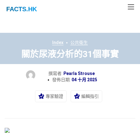
FACTS
.HK
Index
公共衛生
關於尿液分析的31個事實
撰寫者:
Pearla Strouse
發佈日期:
04 十月 2025
專家驗證
編輯指引