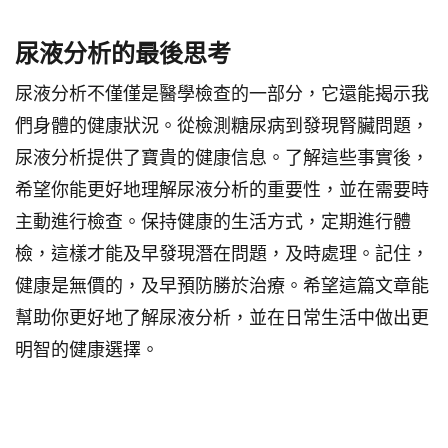
尿液分析的最後思考
尿液分析不僅僅是醫學檢查的一部分，它還能揭示我
們身體的健康狀況。從檢測糖尿病到發現腎臟問題，
尿液分析提供了寶貴的健康信息。了解這些事實後，
希望你能更好地理解尿液分析的重要性，並在需要時
主動進行檢查。保持健康的生活方式，定期進行體
檢，這樣才能及早發現潛在問題，及時處理。記住，
健康是無價的，及早預防勝於治療。希望這篇文章能
幫助你更好地了解尿液分析，並在日常生活中做出更
明智的健康選擇。