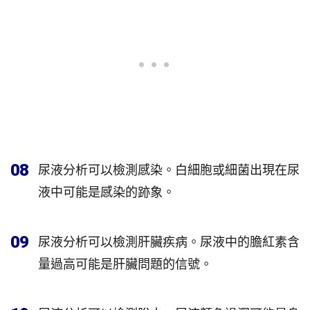
08
尿液分析可以檢測感染。白細胞或細菌出現在尿
液中可能是感染的跡象。
09
尿液分析可以檢測肝臟疾病。尿液中的膽紅素含
量過高可能是肝臟問題的信號。