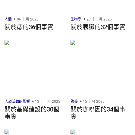
人體
06 十月 2025
生物學
28 十一月 2025
關於痣的36個事實
關於胰臟的32個事實
人類活動的影響
13 十一月 2025
營養
15 十月 2025
關於基礎建設的30個
關於咖啡因的34個事
事實
實