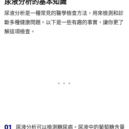
尿液分析的基本知識
尿液分析是一種常見的醫學檢查方法，用來檢測和診
斷多種健康問題。以下是一些有趣的事實，讓你更了
解這項檢查。
01
尿液分析可以檢測糖尿病。尿液中的葡萄糖含量