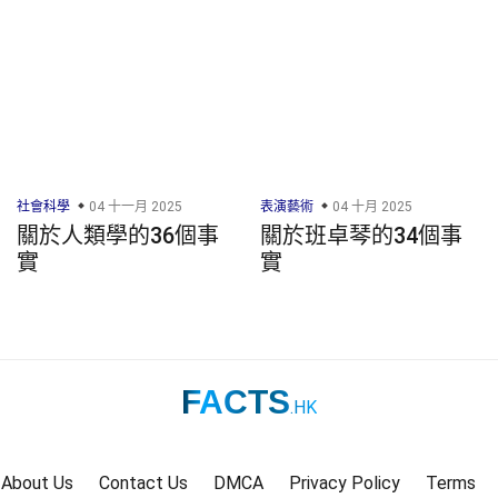
社會科學
04 十一月 2025
表演藝術
04 十月 2025
關於人類學的36個事
關於班卓琴的34個事
實
實
FACTS
.HK
About Us
Contact Us
DMCA
Privacy Policy
Terms