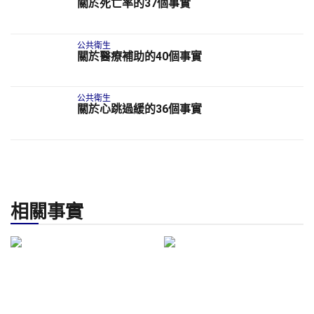
關於死亡率的37個事實
公共衛生
關於醫療補助的40個事實
公共衛生
關於心跳過緩的36個事實
相關事實