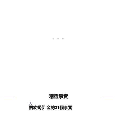
精選事實
人
關於喬伊·金的31個事實