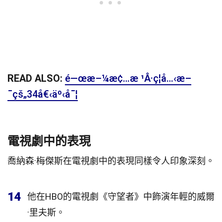
READ ALSO:
é—œæ–¼æ¢…æ ¹Â·ç¦å…‹æ–
¯çš„34å€‹äº‹å¯¦
電視劇中的表現
喬納森·梅傑斯在電視劇中的表現同樣令人印象深刻。
14
他在HBO的電視劇《守望者》中飾演年輕的威爾
·里夫斯。