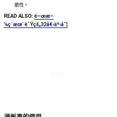
磨性。
READ ALSO:
é—œæ–
¼ç¨æœ¨èˆŸçš„32å€‹äº‹å¯¦